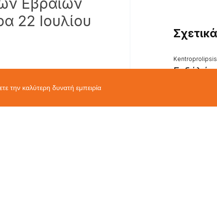
ων Εβραίων
ρα 22 Ιουλίου
Σχετικ
Kentroprolipsi
Εκδήλώσ
μνήμης 
χετε την καλύτερη δυνατή εμπειρία
ολοκαυτ
των Εβρ
Κω στην 
Συναγωγ