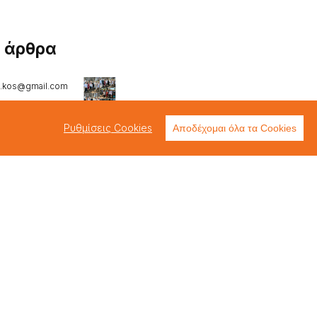
ά άρθρα
s.kos@gmail.com
εις
του
Ρυθμίσεις Cookies
Αποδέχομαι όλα τα Cookies
ώματος
αίων της
Εβραϊκή
ή