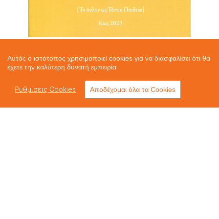
Αυτός ο ιστότοπος χρησιμοποιεί cookies για να διασφαλίσει ότι θα
ΤΟ ΚΑΣΤΡΟΜΟΝΑΣΤΗΡΟ ΤΗΣ
έχετε την καλύτερη δυνατή εμπειρία
ΚΥΡΑΨΗΛΗΣ
Ρυθμίσεις Cookies
Αποδέχομαι όλα τα Cookies
Στον Βαθύ Καλύμνου [Το άυλον ως
Τόπου Παιδείας]
ISBN: 978-960-9714-12-9
ΣΥΓΓΡΑΦΕΑΣ: ΑΡΤΕΜΙΣ ΣΚΟΥΜΠΟΥΡΔΗ
- ΤΑΥΛΑΡΙΟΥ
ΕΤΟΣ ΕΚΔΟΣΗΣ: 2023
Σε συνεργασία με το Κέντρο Πολιτισμού
και Ιστορίας του Δήμου Καλυμνίων.
Η παιδεία των ανθρώπων ξεκινά από την
τοποφιλία, από την επαφή με το, κατά