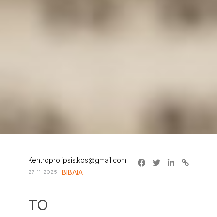
Kentroprolipsis.kos@gmail.com
ΒΙΒΛΙΑ
27-11-2025
ΤΟ