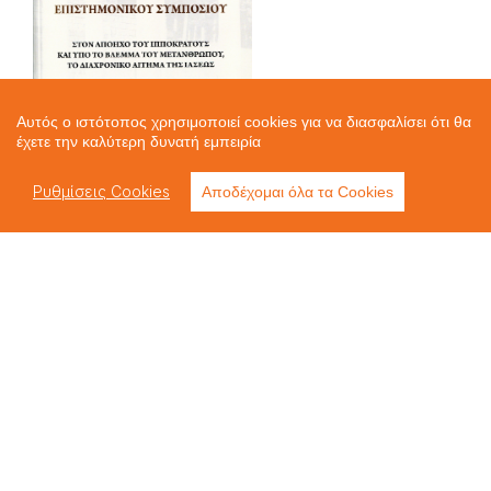
Αυτός ο ιστότοπος χρησιμοποιεί cookies για να διασφαλίσει ότι θα
έχετε την καλύτερη δυνατή εμπειρία
Ρυθμίσεις Cookies
Αποδέχομαι όλα τα Cookies
Kentroprolipsis.kos@gmail.com
ΚΩΩΝ ΒΙΟΣ
4ο ΕΠΙΣΤΗΜΟΝΙΚΟ
ΣΥΜΠΟΣΙΟ
4ο ΕΠΙΣΤΗΜΟΝΙΚΟ ΣΥΜΠΟΣΙΟ Θέμα:
"TO NOHMON ΣΩΜΑ, Η ΑΓΙΟΤΗΤΑ ΤΗΣ
ΠΛΗΡΟΦΟΡΙΑΣ ΚΑΙ Η ΤΕΧΝΗΤΗ
ΝΟΗΜΟΣΥΝΗ"04-05 Οκτωβρίου
2025Διεθνές Ιπποκράτειο Ιδρυμα Κω
ΤΑ ΝΕΑ ΜΑΣ
Τελευταία ενημέρωση πριν 8 μήνες