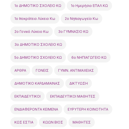
1ο ΔΗΜΟΤΙΚΟ ΣΧΟΛΕΙΟ ΚΩ
1ο Ημερήσιο ΕΠΑΛ ΚΩ
1ο Ιποκράτειο Λύκειο Κω
2o Νηπιαγωγείο Κω
2ο Γενικό Λύκειο Κω
3ο ΓΥΜΝΑΣΙΟ ΚΩ
3ο ΔΗΜΟΤΙΚΟ ΣΧΟΛΕΙΟ ΚΩ
5o ΔΗΜΟΤΙΚΟ ΣΧΟΛΕΙΟ ΚΩ
6ο ΝΗΠΙΑΓΩΓΕΙΟ ΚΩ
ΑΡΘΡΑ
ΓΟΝΕΙΣ
ΓΥΜΝ. ΑΝΤΙΜΑΧΕΙΑΣ
ΔΗΜΟΤΙΚΟ ΚΑΡΔΑΜΑΙΝΑΣ
ΔΙΚΤΥΩΣΗ
ΕΚΠΑΙΔΕΥΤΙΚΟΙ
ΕΚΠΑΙΔΕΥΤΙΚΟΙ ΜΑΘΗΤΕΣ
ΕΝΔΙΑΦΕΡΟΝΤΑ ΚΕΙΜΕΝΑ
ΕΥΡΥΤΕΡΗ ΚΟΙΝΟΤΗΤΑ
ΚΩΣ ΕΣΤΙΑ
ΚΩΩΝ ΒΙΟΣ
ΜΑΘΗΤΕΣ