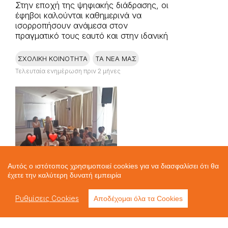
Στην εποχή της ψηφιακής διάδρασης, οι
έφηβοι καλούνται καθημερινά να
ισορροπήσουν ανάμεσα στον
πραγματικό τους εαυτό και στην ιδανική
εικόνα που προβάλλουν τα μέσα
κοινωνικής δικτύωσης. Η συνεχής
ΣΧΟΛΙΚΗ ΚΟΙΝΟΤΗΤΑ
ΤΑ ΝΕΑ ΜΑΣ
έκθεση σε «τέλεια» ψηφιακά πρότυπα
Τελευταία ενημέρωση πριν 2 μήνες
δημιουργεί συχνά
Αυτός ο ιστότοπος χρησιμοποιεί cookies για να διασφαλίσει ότι θα
έχετε την καλύτερη δυνατή εμπειρία
Ρυθμίσεις Cookies
Αποδέχομαι όλα τα Cookies
Kentroprolipsis.kos@gmail.com