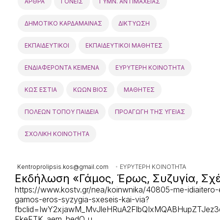
ΑΡΘΡΑ
ΓΟΝΕΙΣ
ΓΥΜΝ. ΑΝΤΙΜΑΧΕΙΑΣ
ΔΗΜΟΤΙΚΟ ΚΑΡΔΑΜΑΙΝΑΣ
ΔΙΚΤΥΩΣΗ
ΕΚΠΑΙΔΕΥΤΙΚΟΙ
ΕΚΠΑΙΔΕΥΤΙΚΟΙ ΜΑΘΗΤΕΣ
ΕΝΔΙΑΦΕΡΟΝΤΑ ΚΕΙΜΕΝΑ
ΕΥΡΥΤΕΡΗ ΚΟΙΝΟΤΗΤΑ
ΚΩΣ ΕΣΤΙΑ
ΚΩΩΝ ΒΙΟΣ
ΜΑΘΗΤΕΣ
ΠΟΛΕΩΝ ΤΟΠΟΥ ΠΑΙΔΕΙΑ
ΠΡΟΑΓΩΓΗ ΤΗΣ ΥΓΕΙΑΣ
ΣΧΟΛΙΚΗ ΚΟΙΝΟΤΗΤΑ
Kentroprolipsis.kos@gmail.com
ΕΥΡΥΤΕΡΗ ΚΟΙΝΟΤΗΤΑ
Εκδήλωση «Γάμος, Έρως, Συζυγία, Σχέσ
https://www.kostv.gr/nea/koinwnika/40805-me-idiaitero-en
gamos-eros-syzygia-sxeseis-kai-via?
fbclid=IwY2xjawM_MvJleHRuA2FlbQIxMQABHupZTJez
FkeFTK_aem_hedO_u